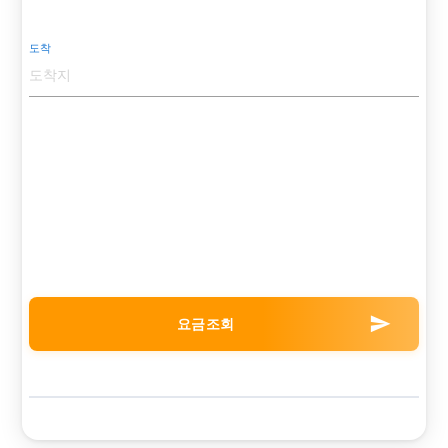
도착
send
요금조회