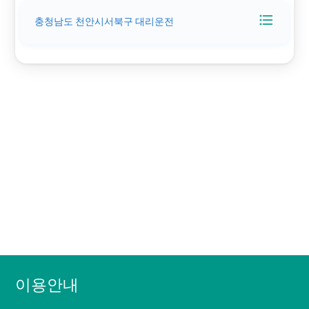
format_list_bulleted
충청남도 천안시서북구 대리운전
대리비, 대리운전 요금, 대리요금
이용안내